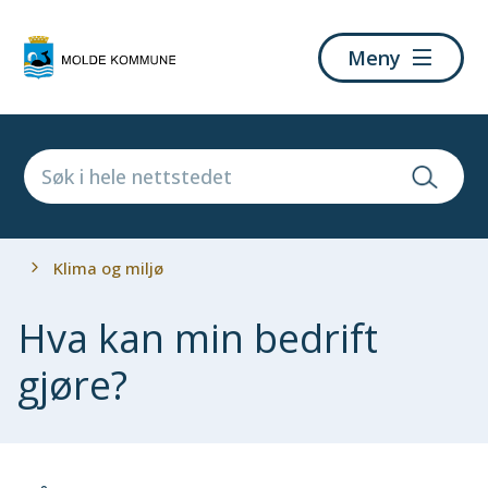
Molde
Meny
kommune
Du
Klima og miljø
er
her:
Hva kan min bedrift
gjøre?