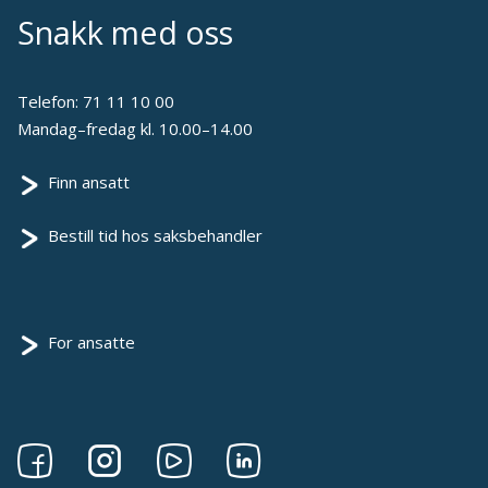
Snakk med oss
Telefon:
71 11 10 00
Mandag–fredag kl. 10.00–14.00
Finn ansatt
Bestill tid hos saksbehandler
For ansatte
Følg
Følg
Følg
Følg