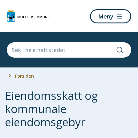
Molde
Meny
kommune
Du
Forsiden
er
her:
Eiendomsskatt og
kommunale
eiendomsgebyr