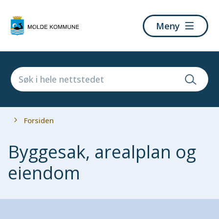
Molde
Meny
kommune
Du
Forsiden
er
her:
Byggesak, arealplan og
eiendom