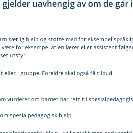
e gjelder uavhengig av om de går i
arn særlig hjelp og støtte med for eksempel språkli
 være for eksempel at en lærer eller assistent følge
sset utstyr.
 eller i gruppe. Foreldre skal også få tilbud
om vurderer om barnet har rett til spesialpedagogi
om spesialpedagogisk hjelp.
spesialpedagogisk hjelp - ta kontakt med pedagogis