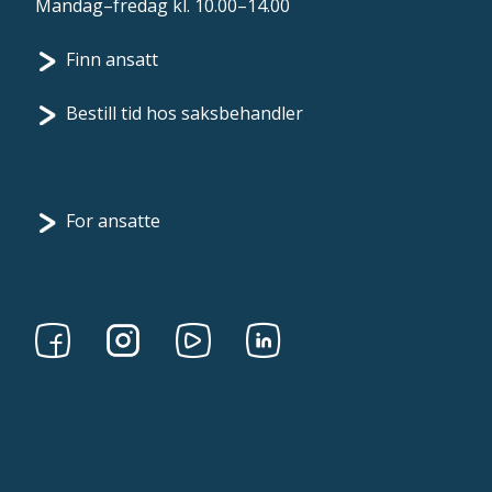
Mandag–fredag kl. 10.00–14.00
Finn ansatt
Bestill tid hos saksbehandler
For ansatte
Følg
Følg
Følg
Følg
oss
oss
oss
oss
på
på
på
på
Facebook
Instagram
Youtube
linkedin