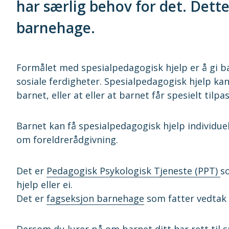
har særlig behov for det. Dett
barnehage.
Formålet med spesialpedagogisk hjelp er å gi b
sosiale ferdigheter. Spesialpedagogisk hjelp kan
barnet, eller at eller at barnet får spesielt tilpa
Barnet kan få spesialpedagogisk hjelp individuelt
om foreldrerådgivning.
Det er
Pedagogisk Psykologisk Tjeneste (PPT)
s
hjelp eller ei.
Det er
fagseksjon barnehage
som fatter vedtak 
Dersom du lurer på om barnet ditt har rett til 