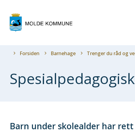
Molde
kommune
Du
Forsiden
Barnehage
Trenger du råd og ve
er
her:
Spesialpedagogisk
Barn under skolealder har rett 