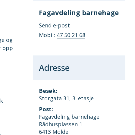
Fagavdeling barnehage
til
Send e-post
Fagavdeling
Mobil
47 50 21 68
barnehage
ge og
r opp
Adresse
Besøk:
Storgata 31, 3. etasje
sk
Post:
Fagavdeling barnehage
Rådhusplassen 1
6413 Molde
k