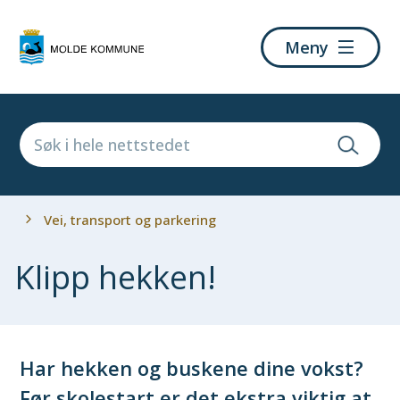
Molde
Meny
kommune
Du
Vei, transport og parkering
er
her:
Klipp hekken!
Har hekken og buskene dine vokst?
Før skolestart er det ekstra viktig at