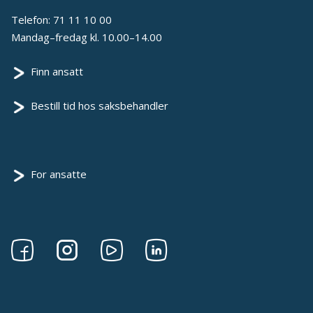
Telefon:
71 11 10 00
Mandag–fredag kl. 10.00–14.00
Finn ansatt
Bestill tid hos saksbehandler
For ansatte
Følg
Følg
Følg
Følg
oss
oss
oss
oss
på
på
på
på
Facebook
Instagram
Youtube
linkedin