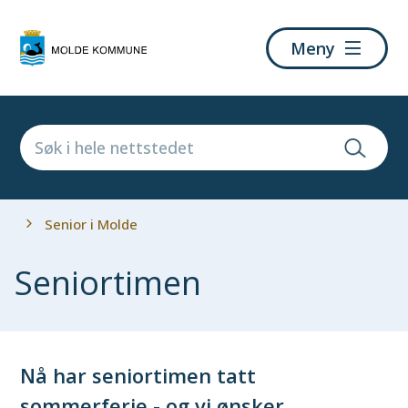
Molde
Meny
kommune
Du
Senior i Molde
er
her:
Seniortimen
Nå har seniortimen tatt
sommerferie - og vi ønsker