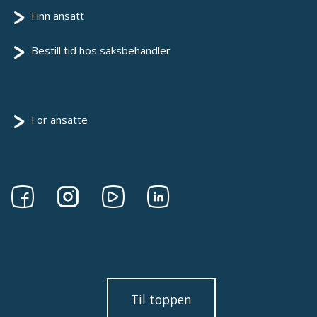
Finn ansatt
Bestill tid hos saksbehandler
For ansatte
Følg
Følg
Følg
Følg
oss
oss
oss
oss
på
på
på
på
Facebook
Instagram
Youtube
linkedin
Til toppen