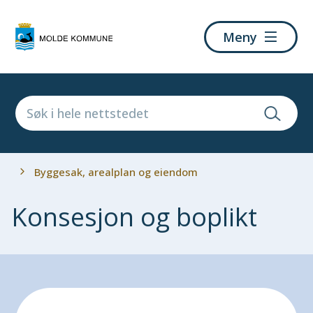
Molde
Meny
kommune
Du
Byggesak, arealplan og eiendom
er
her:
Konsesjon og boplikt