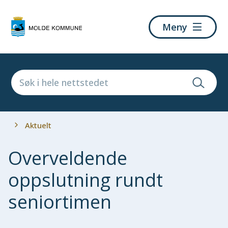
Molde
Meny
kommune
Du
Aktuelt
er
her:
Overveldende
oppslutning rundt
seniortimen