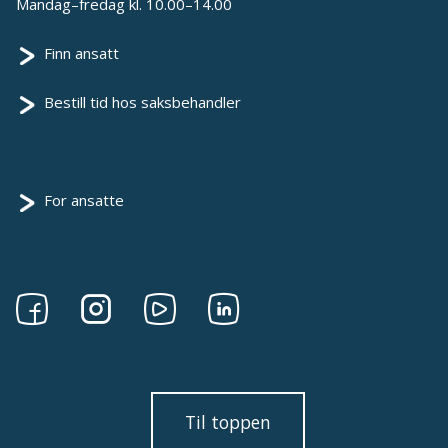
Mandag–fredag kl. 10.00–14.00
Finn ansatt
Bestill tid hos saksbehandler
For ansatte
Følg
Følg
Følg
Følg
oss
oss
oss
oss
på
på
på
på
Facebook
Instagram
Youtube
linkedin
Til toppen