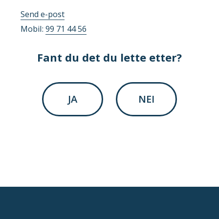
til
Send e-post
Agnes
Mobil
99 71 44 56
Sørensen
Mjåseth
Fant du det du lette etter?
JA
NEI