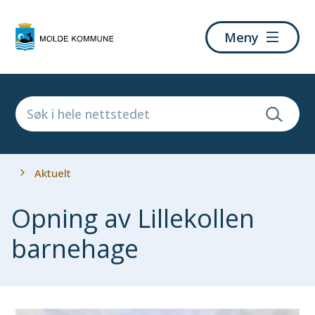
Molde
Meny
kommune
Du
Aktuelt
er
her:
Opning av Lillekollen
barnehage