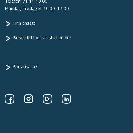
Telefon:
71 11 10 00
Mandag–fredag kl. 10.00–14.00
Finn ansatt
Bestill tid hos saksbehandler
For ansatte
Følg
Følg
Følg
Følg
oss
oss
oss
oss
på
på
på
på
Facebook
Instagram
Youtube
linkedin