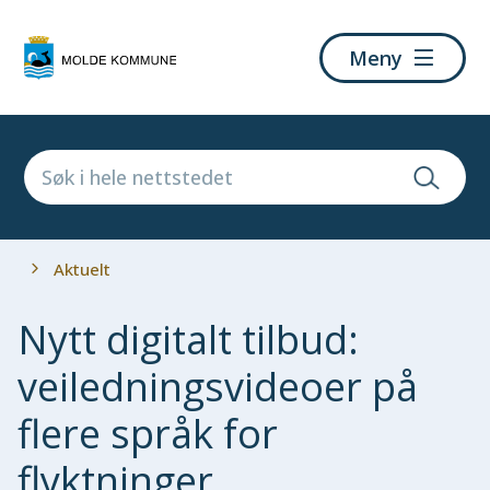
Molde
Meny
kommune
Du
Aktuelt
er
her:
Nytt digitalt tilbud:
veiledningsvideoer på
flere språk for
flyktninger