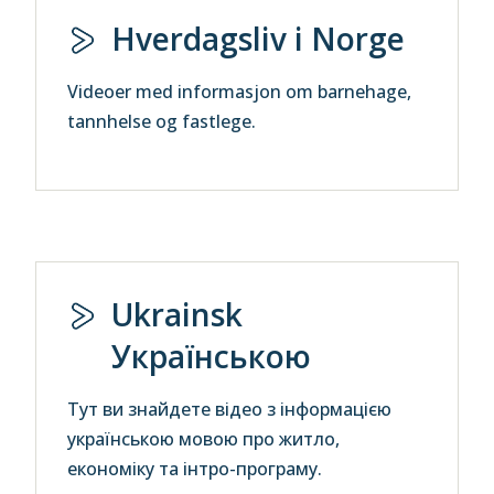
Hverdagsliv i Norge
Videoer med informasjon om barnehage,
tannhelse og fastlege.
Ukrainsk
Українською
Тут ви знайдете відео з інформацією
українською мовою про житло,
економіку та інтро-програму.