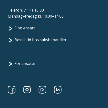
Telefon:
71 11 10 00
Mandag–fredag kl. 10.00–14.00
Finn ansatt
Bestill tid hos saksbehandler
For ansatte
Følg
Følg
Følg
Følg
oss
oss
oss
oss
på
på
på
på