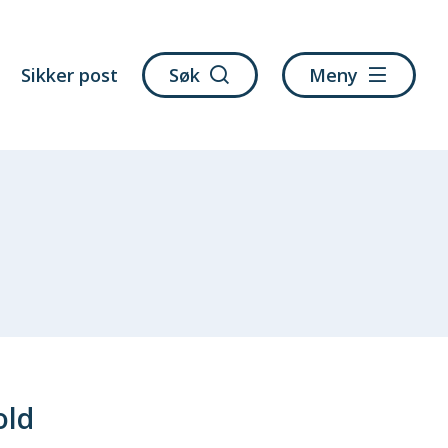
Sikker post
Søk
Meny
old