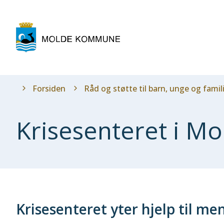
Molde
kommune
Du
Forsiden
Råd og støtte til barn, unge og famil
er
her:
Krisesenteret i Mo
Krisesenteret yter hjelp til me