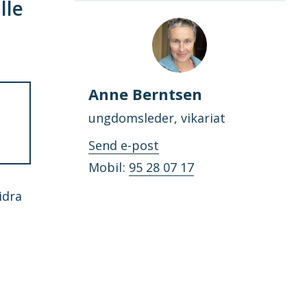
lle
Anne Berntsen
ungdomsleder, vikariat
til
Send e-post
Anne
Mobil
95 28 07 17
Berntsen
idra