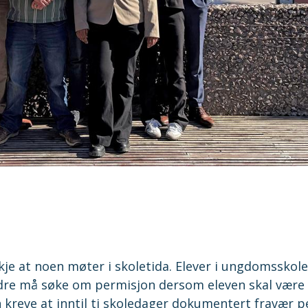
kje at noen møter i skoletida. Elever i ungdomsskol
reldre må søke om permisjon dersom eleven skal være
n kreve at inntil ti skoledager dokumentert fravær p