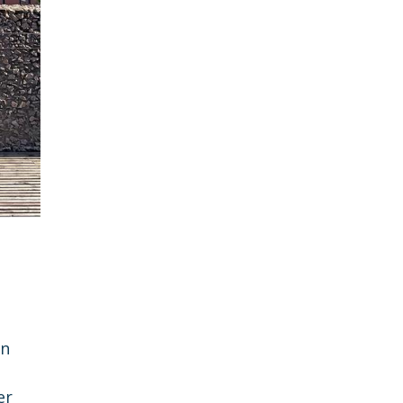
en
er