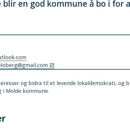
blir en god kommune å bo i for a
utlook.com
eloberg@gmail.com
resser og bidra til et levende lokaldemokrati, og b
ng i Molde kommune.
er