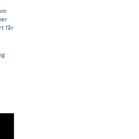
nom
ner
rt får
og