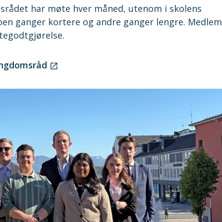
rådet har møte hver måned, utenom i skolens
noen ganger kortere og andre ganger lengre. Medle
øtegodtgjørelse.
ungdomsråd