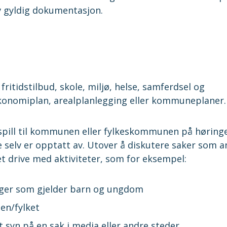
v gyldig dokumentasjon.
itidstilbud, skole, miljø, helse, samferdsel og
økonomiplan, arealplanlegging eller kommuneplaner.
spill til kommunen eller fylkeskommunen på høring
selv er opptatt av. Utover å diskutere saker som a
drive med aktiviteter, som for eksempel:
enger som gjelder barn og ungdom
en/fylket
t syn på en sak i media eller andre steder