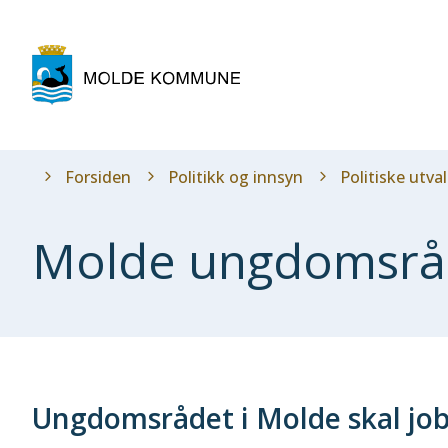
Molde
kommune
Du
Forsiden
Politikk og innsyn
Politiske utva
er
her:
Molde ungdomsr
Ungdomsrådet i Molde skal job