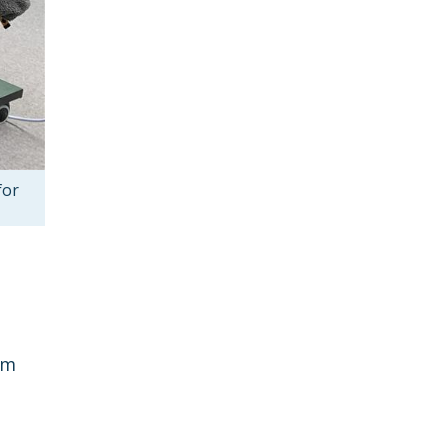
for
om