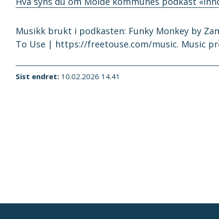
Hva syns du om Molde kommunes podkast «I
Musikk brukt i podkasten: Funky Monkey by Zam
To Use | https://freetouse.com/music. Music p
Sist endret
10.02.2026 14.41