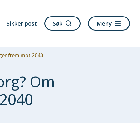
Sikker post
Søk
Meny
nger frem mot 2040
sorg? Om
 2040