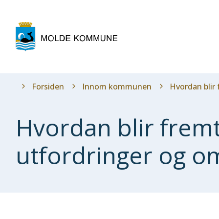
Molde
kommune
Du
Forsiden
Innom kommunen
Hvordan blir
er
her:
Hvordan blir frem
utfordringer og om