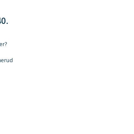
40.
er?
nerud