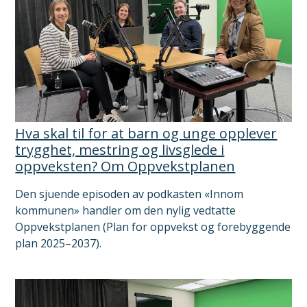
Hva skal til for at barn og unge opplever
trygghet, mestring og livsglede i
oppveksten? Om Oppvekstplanen
Den sjuende episoden av podkasten «Innom
kommunen» handler om den nylig vedtatte
Oppvekstplanen (Plan for oppvekst og forebyggende
plan 2025–2037).