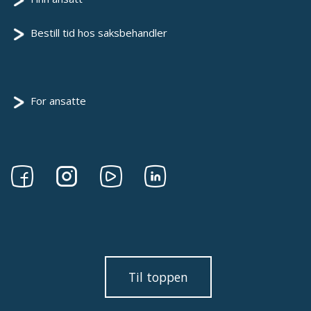
Bestill tid hos saksbehandler
For ansatte
Følg
Følg
Følg
Følg
oss
oss
oss
oss
på
på
på
på
Facebook
Instagram
Youtube
linkedin
Til toppen