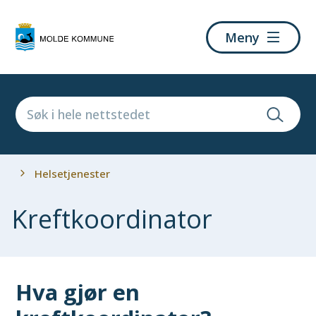
Molde
Meny
kommune
Du
Helsetjenester
er
her:
Kreftkoordinator
Hva gjør en