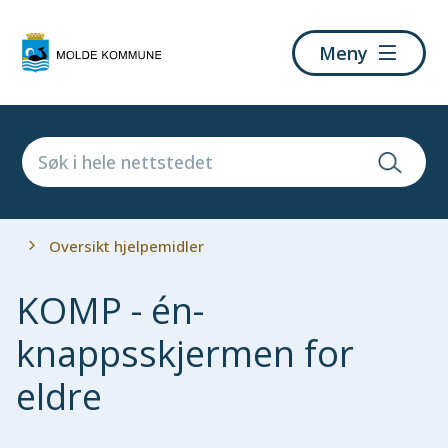
Molde
Meny
kommune
Du
Oversikt hjelpemidler
er
her:
KOMP - én-
knappsskjermen for
eldre