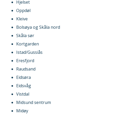
Hjelset
Oppdøl
Kleive
Bolsøya og Skåla nord
Skåla sør
Kortgarden
Istad/Gussiås
Eresfjord
Raudsand
Eidsøra
Eidsvåg
Vistdal
Midsund sentrum
Midøy