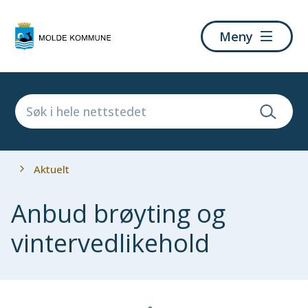
Molde
Meny
kommune
Du
Aktuelt
er
her:
Anbud brøyting og
vintervedlikehold