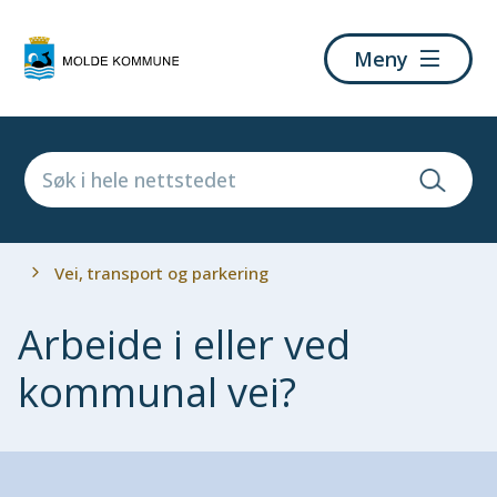
Molde
Meny
kommune
Du
Vei, transport og parkering
er
her:
Arbeide i eller ved
kommunal vei?