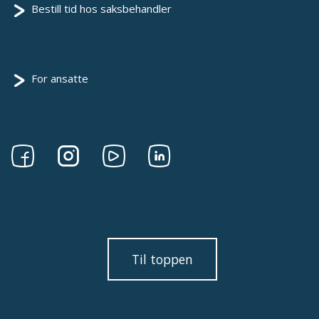
Bestill tid hos saksbehandler
For ansatte
Følg
Følg
Følg
Følg
oss
oss
oss
oss
på
på
på
på
Facebook
Instagram
Youtube
linkedin
Til toppen