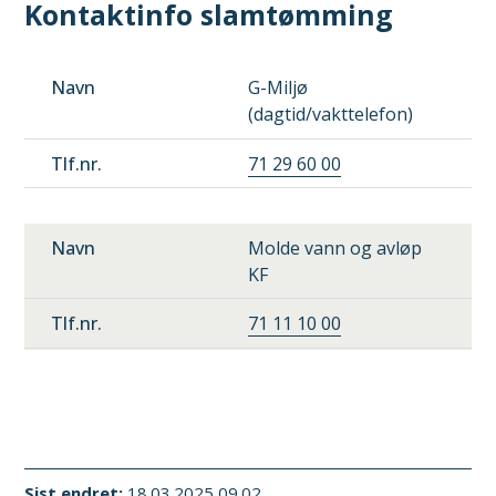
Kontaktinfo slamtømming
Navn
G-Miljø
(dagtid/vakttelefon)
Tlf.nr.
71 29 60 00
Molde vann og avløp
KF
71 11 10 00
Sist endret
18.03.2025 09.02