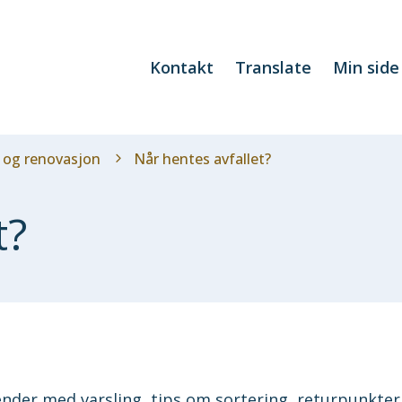
Kontakt
Translate
Min side
l og renovasjon
Når hentes avfallet?
t?
l
nder med varsling, tips om sortering, returpunkter