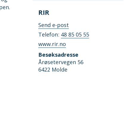
pen.
RIR
til
Send e-post
RIR
Telefon
48 85 05 55
www.rir.no
Besøksadresse
Årøsetervegen 56
6422 Molde