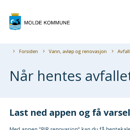
Molde
kommune
Du
Forsiden
Vann, avløp og renovasjon
Avfal
er
her:
Når hentes avfalle
Last ned appen og få varse
Med appen "RIR renovasjon" kan du få hentekale