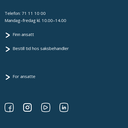
Telefon:
71 11 10 00
Mandag–fredag kl. 10.00–14.00
Finn ansatt
Bestill tid hos saksbehandler
For ansatte
Følg
Følg
Følg
Følg
oss
oss
oss
oss
på
på
på
på