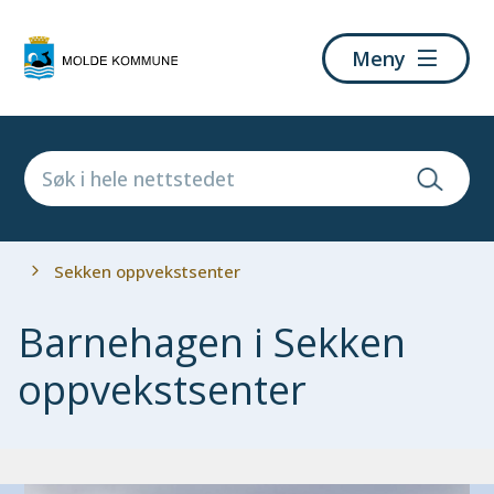
Molde
Meny
kommune
Du
Sekken oppvekstsenter
er
her:
Barnehagen i Sekken
oppvekstsenter