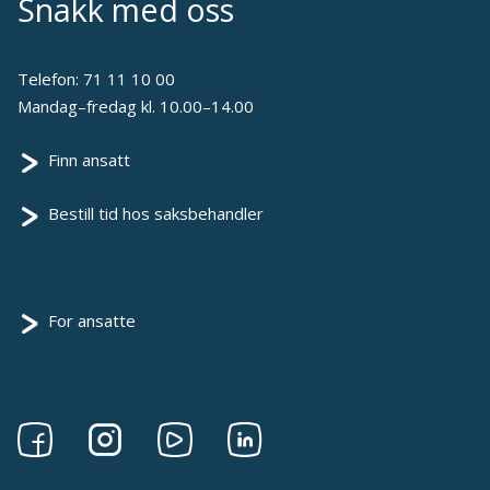
Snakk med oss
Telefon:
71 11 10 00
Mandag–fredag kl. 10.00–14.00
Finn ansatt
Bestill tid hos saksbehandler
For ansatte
Følg
Følg
Følg
Følg
oss
oss
oss
oss