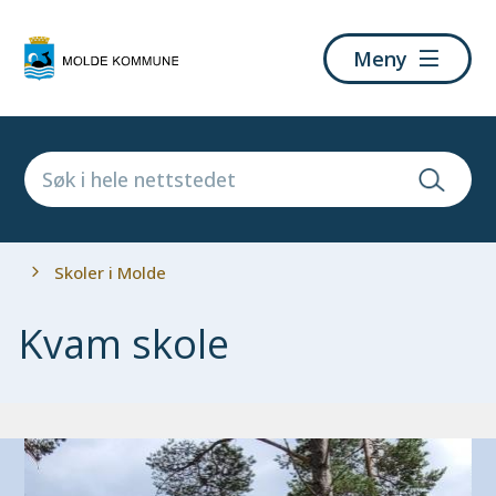
Molde
Meny
kommune
Du
Skoler i Molde
er
her:
Kvam skole