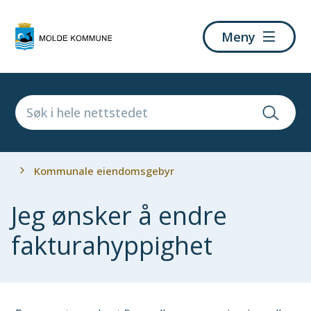
Molde
Meny
kommune
Du
Kommunale eiendomsgebyr
er
her:
Jeg ønsker å endre
fakturahyppighet