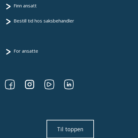
Finn ansatt
Bestill tid hos saksbehandler
For ansatte
Følg
Følg
Følg
Følg
oss
oss
oss
oss
på
på
på
på
Facebook
Instagram
Youtube
linkedin
Til toppen