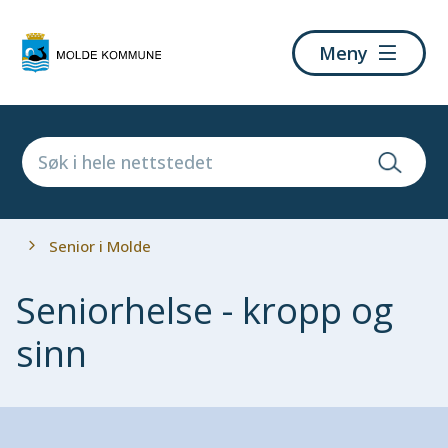
Molde
Meny
kommune
Du
Senior i Molde
er
her:
Seniorhelse - kropp og
sinn