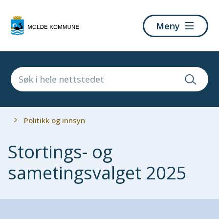
Molde
Meny
kommune
Du
Politikk og innsyn
er
her:
Stortings- og
sametingsvalget 2025