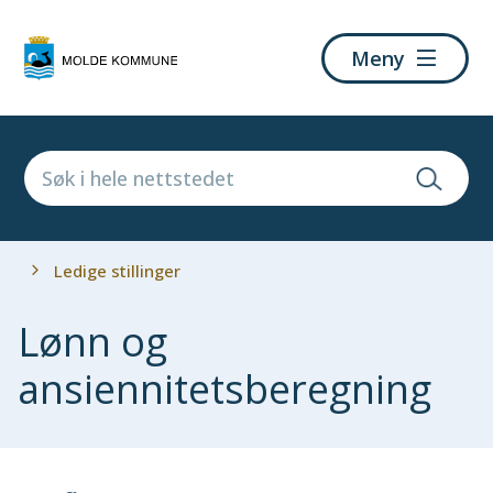
Molde
Meny
kommune
Du
Ledige stillinger
er
her:
Lønn og
ansiennitetsberegning