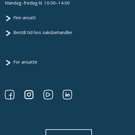
Mandag–fredag kl. 10.00–14.00
Finn ansatt
Bestill tid hos saksbehandler
For ansatte
Følg
Følg
Følg
Følg
oss
oss
oss
oss
på
på
på
på
Facebook
Instagram
Youtube
linkedin