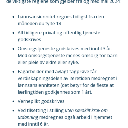
de viktigste reglene som gjelder fra og med mai 2024:
Lønnsansiennitet regnes tidligst fra den
måneden du fylte 18
All tidligere privat og offentlig tjeneste
godskrives
Omsorgstjeneste godskrives med inntil 3 år.
Med omsorgstjeneste menes omsorg for barn
eller pleie av eldre eller syke.
Fagarbeider med avlagt fagprøve får
verdiskapningsdelen av læretiden medregnet i
lønnsansienniteten (det betyr for de fleste at
lærlingtiden godkjennes som 1 år).
Verneplikt godskrives
Ved tilsetting i stilling
uten særskilt krav om
utdanning
medregnes også arbeid i hjemmet
med inntil 6 år.