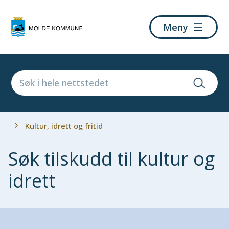
Molde
Meny
kommune
Du
Kultur, idrett og fritid
er
her:
Søk tilskudd til kultur og
idrett