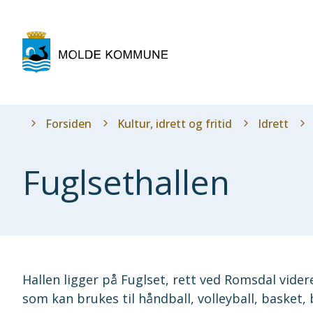
Molde
kommune
Du
Forsiden
Kultur, idrett og fritid
Idrett
er
her:
Fuglsethallen
Hallen ligger på Fuglset, rett ved Romsdal videre
som kan brukes til håndball, volleyball, basket,