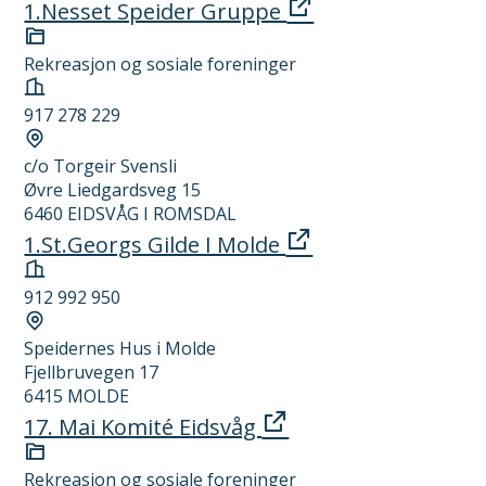
1.Nesset Speider Gruppe
t
Kategori
Rekreasjon og sosiale foreninger
Organisasjonsnummer
917 278 229
Forretningsadresse
c/o Torgeir Svensli
Øvre Liedgardsveg 15
6460 EIDSVÅG I ROMSDAL
1.St.Georgs Gilde I Molde
Organisasjonsnummer
912 992 950
Forretningsadresse
Speidernes Hus i Molde
Fjellbruvegen 17
6415 MOLDE
17. Mai Komité Eidsvåg
Kategori
Rekreasjon og sosiale foreninger