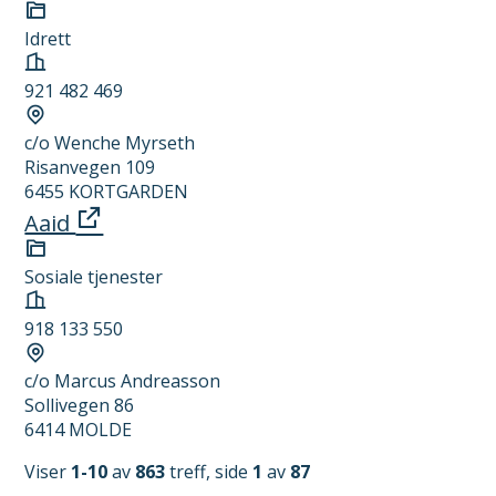
Kategori
Idrett
Organisasjonsnummer
921 482 469
Forretningsadresse
c/o Wenche Myrseth
Risanvegen 109
6455 KORTGARDEN
Aaid
Kategori
Sosiale tjenester
Organisasjonsnummer
918 133 550
Forretningsadresse
c/o Marcus Andreasson
Sollivegen 86
6414 MOLDE
Viser
1-10
av
863
treff, side
1
av
87