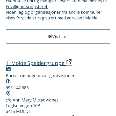
Eventuelle feil og mangler i oversikten må meldes til
Frivillighetsregisteret.
Noen lag og organisasjoner fra andre kommuner
vises fordi de er registrert med adresse i Molde.
Vis filter
R
1. Molde Speidergruppe
e
Kategori
Barne- og ungdomsorganisasjoner
s
Organisasjonsnummer
u
995 142 686
Forretningsadresse
l
c/o Ann Mary Mittet Vidnes
t
Fuglsetvegen 16B
a
6415 MOLDE