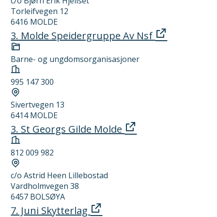
c/o Bjørn Erik Hjellset
Torleifvegen 12
6416 MOLDE
3. Molde Speidergruppe Av Nsf
Kategori
Barne- og ungdomsorganisasjoner
Organisasjonsnummer
995 147 300
Forretningsadresse
Sivertvegen 13
6414 MOLDE
3. St Georgs Gilde Molde
Organisasjonsnummer
812 009 982
Forretningsadresse
c/o Astrid Heen Lillebostad
Vardholmvegen 38
6457 BOLSØYA
7. Juni Skytterlag