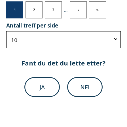
...
1
2
3
›
»
Antall treff per side
10
Fant du det du lette etter?
JA
NEI