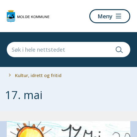
Molde
Meny
kommune
Du
Kultur, idrett og fritid
er
her:
17. mai