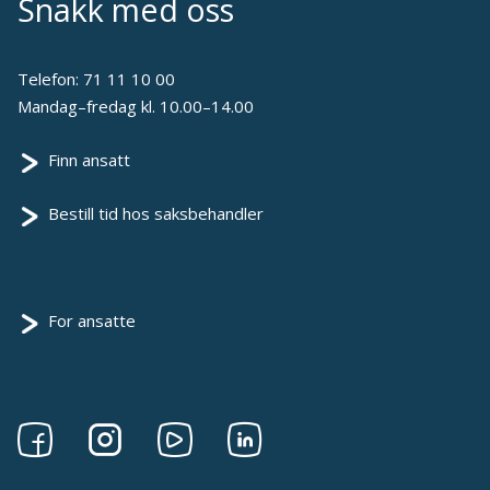
Snakk med oss
Telefon:
71 11 10 00
Mandag–fredag kl. 10.00–14.00
Finn ansatt
Bestill tid hos saksbehandler
For ansatte
Følg
Følg
Følg
Følg
oss
oss
oss
oss