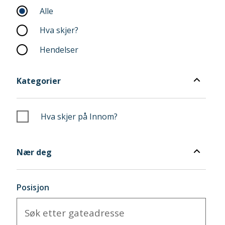
Alle
Hva skjer?
Hendelser
Kategorier
Kategorier
Hva skjer på Innom?
Nær
deg
Nær deg
Posisjon