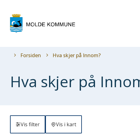
Molde
kommune
Du
Forsiden
Hva skjer på Innom?
er
her:
Hva skjer på Inno
Vis filter
Vis i kart