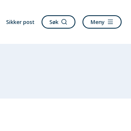
Sikker post
Søk
Meny