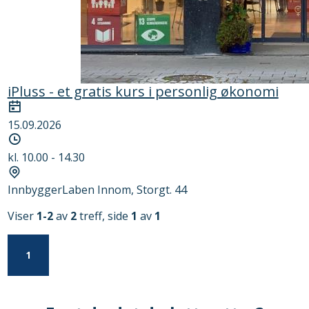
iPluss - et gratis kurs i personlig økonomi
Dato
15.09.2026
Tidspunkt
kl. 10.00 - 14.30
Sted
InnbyggerLaben Innom, Storgt. 44
Viser
1-2
av
2
treff, side
1
av
1
1