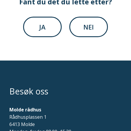
Fant du det du lette etter?
JA
NEI
Besøk oss
Molde rådhus
Rådhusplassen 1
6413 Molde