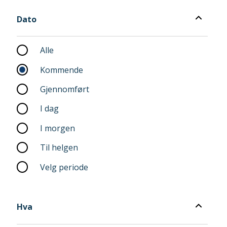
Filter
Dato
Filter
Dato
Alle
Kommende
Gjennomført
I dag
I morgen
Til helgen
Velg periode
Hva
Hva