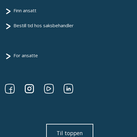
Finn ansatt
Bestill tid hos saksbehandler
For ansatte
Følg
Følg
Følg
Følg
oss
oss
oss
oss
på
på
på
på
Facebook
Instagram
Youtube
linkedin
Til toppen