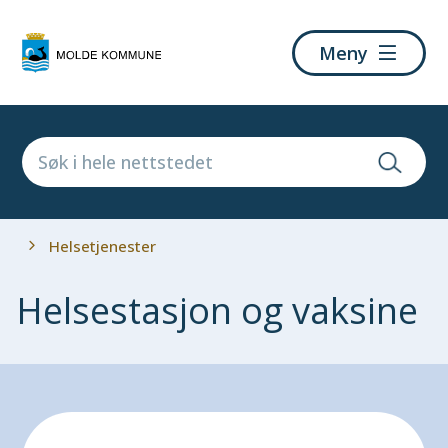
Molde
Meny
kommune
Du
Helsetjenester
er
her:
Helsestasjon og vaksine