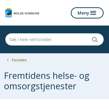
Molde
Meny
kommune
Du
Forsiden
er
her:
Fremtidens helse- og
omsorgstjenester