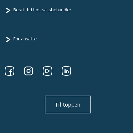
Bestill tid hos saksbehandler
For ansatte
Følg
Følg
Følg
Følg
oss
oss
oss
oss
på
på
på
på
Facebook
Instagram
Youtube
linkedin
Til toppen