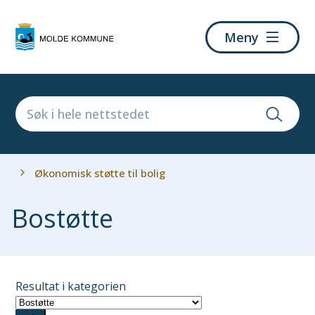
Molde
Meny
kommune
Du
Økonomisk støtte til bolig
er
her:
Bostøtte
Resultat i kategorien