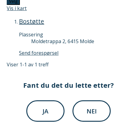
Velg
Vis i kart
Bostøtte
Plassering
Moldetrappa 2, 6415 Molde
B
Send forespørsel
o
Viser
1-1
av
1
treff
s
t
ø
Fant du det du lette etter?
t
t
e
JA
NEI