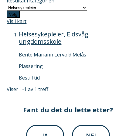
Resultat i kategorien
Velg
Vis i kart
Helsesykepleier, Eidsvåg
ungdomsskole
Bente Mariann Lervold Melås
Plassering
H
Bestill tid
e
Viser
1-1
av
1
treff
l
s
e
Fant du det du lette etter?
s
y
k
e
JA
NEI