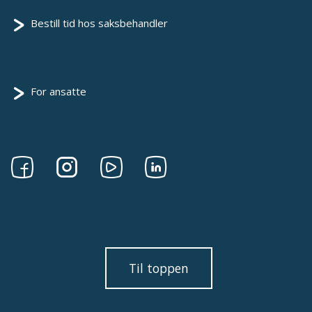
Bestill tid hos saksbehandler
For ansatte
Følg
Følg
Følg
Følg
oss
oss
oss
oss
på
på
på
på
Facebook
Instagram
Youtube
linkedin
Til toppen