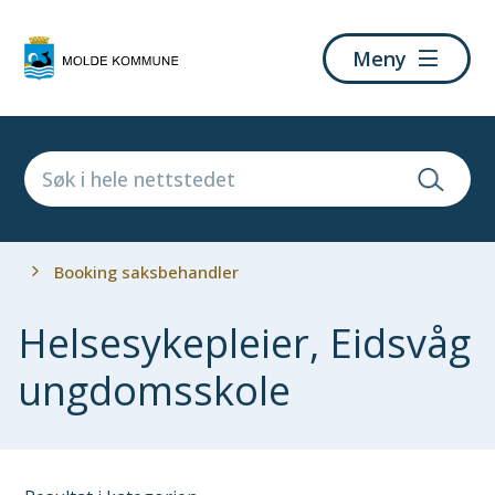
Molde
Meny
kommune
Du
Booking saksbehandler
er
her:
Helsesykepleier, Eidsvåg
ungdomsskole