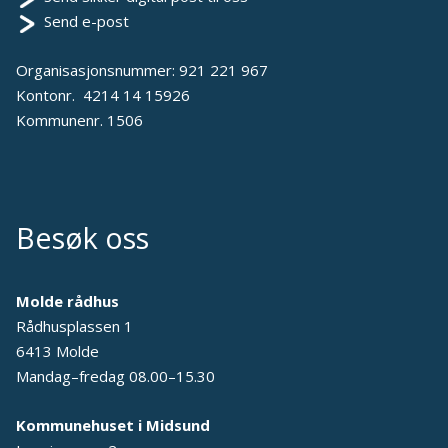
s
Send e-post
k
o
Organisasjonsnummer: 921 221 967
l
Kontonr. 4214 14 15926
e
Kommunenr. 1506
Besøk oss
Molde rådhus
Rådhusplassen 1
6413 Molde
Mandag–fredag 08.00–15.30
Kommunehuset i Midsund