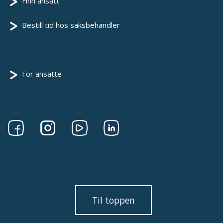
Finn ansatt
Bestill tid hos saksbehandler
For ansatte
Følg
Følg
Følg
Følg
oss
oss
oss
oss
på
på
på
på
Facebook
Instagram
Youtube
linkedin
Til toppen