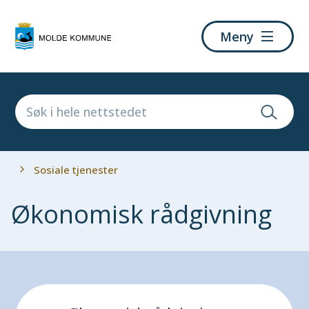
Molde
Meny
kommune
Du
Sosiale tjenester
er
her:
Økonomisk rådgivning