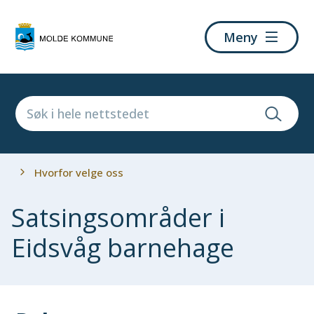
Molde
Meny
kommune
Du
Hvorfor velge oss
er
her:
Satsingsområder i
Eidsvåg barnehage