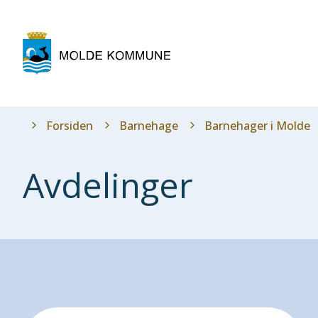
Molde
kommune
Du
Forsiden
Barnehage
Barnehager i Molde
er
her:
Avdelinger