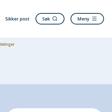
Sikker post
Søk
Meny
delinger