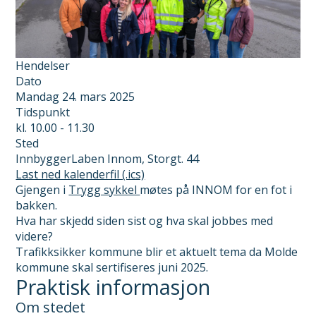
Hendelser
Dato
Mandag 24. mars 2025
Tidspunkt
kl. 10.00 - 11.30
Sted
InnbyggerLaben Innom, Storgt. 44
Last
Last ned kalenderfil (.ics)
ned
Gjengen i
Trygg sykkel
møtes på INNOM for en fot i
kalenderfil
bakken.
(.ics)
Hva har skjedd siden sist og hva skal jobbes med
videre?
Trafikksikker kommune blir et aktuelt tema da Molde
kommune skal sertifiseres juni 2025.
Praktisk informasjon
Om stedet