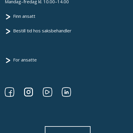
Mandag–fredag kl. 10.00–14.00
Finn ansatt
Bestill tid hos saksbehandler
For ansatte
Følg
Følg
Følg
Følg
oss
oss
oss
oss
på
på
på
på
Facebook
Instagram
Youtube
linkedin