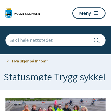
Molde
Meny
kommune
Du
Hva skjer på Innom?
er
her:
Statusmøte Trygg sykkel